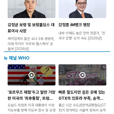
김정균 보령 및 보령홀딩스 대
강정훈 iM뱅크 행장
표이사 사장
내부 이해도 높은 전략 전문가, '전
국구 은행' 도약 속도 [2026년]
제약업계의 젊은 오너 3세 경영자,
미래 먹거리 '우주와 헬스케어' 공
들여 [2026년]
뉴 채널 WHO
'호르무즈 해협'두고 말만 거창
빠른 철도지만 깊은 곳에 있는
한 미국의 '최후통첩', 트럼프
GTX의 인프라 부족, 승객들
의 갈팡지팡 이유가 '미사일 품
은 출근길부터 달린다
도널드 트럼프 미국 대통령이 이란
출근 시간 수도권광역급행철도(GT
귀'?
지도부를 향해 지도부 참수 등 강경
X)가 정차하는 서울역 등에서 승객