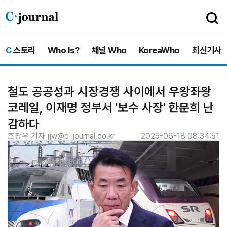
C-
journal
C
스토리
Who Is?
채널 Who
KoreaWho
최신기사
철도 공공성과 시장경쟁 사이에서 우왕좌왕
코레일, 이재명 정부서 '보수 사장' 한문희 난
감하다
조장우 기자 jjw@c-journal.co.kr
2025-06-18 08:34:51