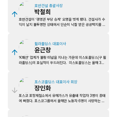
일 밝혔다. 1992년부터 세계 올해의 밴을 선정한 이래 한국
호반건설 총괄사장
브랜드가 수상한 것은 이번이 처음이다. 아시아 전기 경상용차
박철희
가운데서도 최초 수상이다. 송호성 기아 대표이사 사장은
“PV5가 데뷔와 동시에 ‘세계 올해의 밴’에 선정된 것은 기아가
호반건설이 ‘경영권 부당 승계’ 오명을 벗게 됐다. 건설사가 수
글로벌 경상용차 시장의 기준을 재정의하고 전 세계 비즈니스
익이 날지 불투명한 상태에서 단순히 낙찰 받은 공공택지를 계
고객을 위한 스마트하고 지속가능한 모빌리티의 미래를 열어갈
열사에 양도한 것이 ‘부당한 지원행위’라는 공정거래위원회 규
것임을 입증한 것”이라고 말했다.
제에 법원이 판단을 달리한 것이다. 23일 법조계에 따르면 대
법원 3부(주심 이흥구 대법관)는 20일 호반건설이 공정위 제
휠라홀딩스 대표이사
재를 취소해 달라며 낸 소송의 상고심에서 “과징금 608억 원
윤근창
중 364억6천여만 원을 취소하라”고 한 원고 일부 승소 판결
을 확정했다. 다만 공공택지 사업 프로젝트파이낸싱(PF) 대출
‘K패션’ 업계가 불황 터널을 지나는 가운데 미스토홀딩스(구 휠
에 대해 무상 지급 보증을 한 행위에 대해서는 ‘시공사가 시행
라홀딩스)의 호실적이 두드러진다. 미스토홀딩스는 올해 3분
사에 지급 보증을 서는 것은 업계 관행’이라는 호반건설의 주장
기 연결기준 매출 1조882억 원, 영업이익 1319억 원을 냈다.
이 받아들여지지 않았다.
지난해 같은 기간보다 각각 3.7%, 41.2% 증가했다. 이호연
미스토홀딩스 CFO는 “3분기에도 브랜드 경쟁력 강화와 효율
포스코홀딩스 대표이사 회장
적 자산 운용을 기반으로 견조한 실적 흐름을 이어갔다”고 말
장인화
했다. 반면 국내 5대 패션사(삼성물산, LF, 신세계인터내셔날,
한섬, 코오롱FnC)는 전년도보다 영업이익이 줄거나 적자폭이
포스코 포항제철소에서 유해가스가 유출돼 작업자 3명이 중태
확대되는 등 올해 3분기 실적이 모두 부진한 흐름을 보였다.
에 빠졌다. 포스코그룹에서 올해만 노동자 6명이 사망하는 등
중대재해 사고가 끊이지 않고 있다. 경찰과 소방 당국에 따르
면 20일 포항제철소 STS 4제강공장에서 50대 용역업체 작
업자 2명과 40대 포스코 직원 1명이 가스를 흡입해 쓰러졌다.