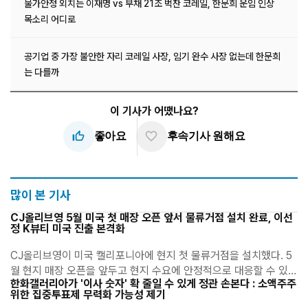
물가안정 외치는 이재명 vs 부채 21조 벅찬 코레일, 한문희 운임 인상
목소리 어디로
공기업 중 가장 불안한 자리 코레일 사장, 임기 완수 사장 없는데 한문희
는 다를까
이 기사가 어땠나요?
thumb_up_off_alt
favorite_border
좋아요
후속기사 원해요
많이 본 기사
CJ올리브영 5월 미국 첫 매장 오픈 앞서 물류거점 설치 완료, 이선
정 K뷰티 미국 진출 본격화
CJ올리브영이 미국 캘리포니아에 현지 첫 물류거점을 설치했다. 5
월 현지 매장 오픈을 앞두고 현지 수요에 안정적으로 대응할 수 있는
한화갤러리아가 '이사 숫자' 확 줄일 수 있게 정관 손본다 : 소액주주
물류 네트워크를 구축한 것이다. 이선정 CJ올리브영 대표이사가 미
위한 집중투표제 무력화 가능성 제기
국 내 K-뷰티 수요에 대응하기 위한 인프라..