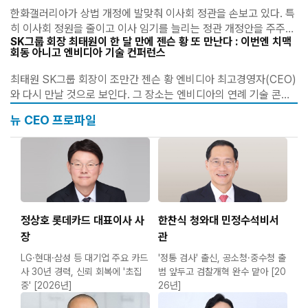
한화갤러리아가 상법 개정에 발맞춰 이사회 정관을 손보고 있다. 특
히 이사회 정원을 줄이고 이사 임기를 늘리는 정관 개정안을 주주총
SK그룹 회장 최태원이 한 달 만에 젠슨 황 또 만난다 : 이번엔 치맥
회 안건으로 올리면서 이사회 구조 전반에 변화가 예고됐다. 일각에
회동 아니고 엔비디아 기술 컨퍼런스
서는 이러한 조치가 경영권 안정성을 강화..
최태원 SK그룹 회장이 조만간 젠슨 황 엔비디아 최고경영자(CEO)
와 다시 만날 것으로 보인다. 그 장소는 엔비디아의 연례 기술 콘퍼
런스다. 최 회장이 지난달 미국에서 젠슨 황 CEO를 만난지 한 달 만
뉴 CEO 프로파일
에 재차 미국을 방문하는 것으로 그룹 총수가 ..
정상호 롯데카드 대표이사 사
한찬식 청와대 민정수석비서
장
관
LG·현대·삼성 등 대기업 주요 카드
'정통 검사' 출신, 공소청·중수청 출
사 30년 경력, 신뢰 회복에 '초집
범 앞두고 검찰개혁 완수 맡아 [20
중' [2026년]
26년]