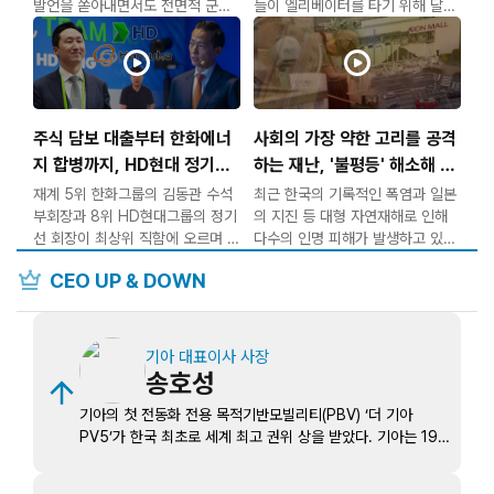
발언을 쏟아내면서도 전면적 군사
들이 엘리베이터를 타기 위해 달리
작전을 미루는 일을 반복하자 그 배
는 기현상이 벌어지고 있다.
경에 관심이 쏠리고 있다.
GTX는 빠른 이동이 가능하지만,
전문가들은 미국이
지하 40~60m에 달하는
주식 담보 대출부터 한화에너
사회의 가장 약한 고리를 공격
지 합병까지, HD현대 정기선
하는 재난, '불평등' 해소해 사
과 한화 김동관의 지분 승계 방
회적 재해 방지해야
재계 5위 한화그룹의 김동관 수석
최근 한국의 기록적인 폭염과 일본
법
부회장과 8위 HD현대그룹의 정기
의 지진 등 대형 자연재해로 인해
선 회장이 최상위 직함에 오르며 경
다수의 인명 피해가 발생하고 있다.
영권 승계를 마무리지었다.
crown
CEO UP & DOWN
폭염으로 인한 피해는 주로 고령자
이제 재계의 시선은 그룹 지배력을
와 실외에서 일하던 현장 노동자에
확정 짓기 위한 &
집중되고 있는 상황이
기아 대표이사 사장
송호성
기아의 첫 전동화 전용 목적기반모빌리티(PBV) ‘더 기아
PV5’가 한국 최초로 세계 최고 권위 상을 받았다. 기아는 19
일(현지시각) 프랑스 리옹에서 열린 세계 상용차 박람회 ‘솔루
트랜스’에서 PV5가 ‘2026 세계 올해의 밴’을 수상했다고 20