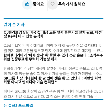
오사카지점장 시절 신한은행의 일본법인..
thumb_up_off_alt
favorite_border
좋아요
후속기사 원해요
많이 본 기사
CJ올리브영 5월 미국 첫 매장 오픈 앞서 물류거점 설치 완료, 이선
정 K뷰티 미국 진출 본격화
CJ올리브영이 미국 캘리포니아에 현지 첫 물류거점을 설치했다. 5
월 현지 매장 오픈을 앞두고 현지 수요에 안정적으로 대응할 수 있는
한화갤러리아가 '이사 숫자' 확 줄일 수 있게 정관 손본다 : 소액주주
물류 네트워크를 구축한 것이다. 이선정 CJ올리브영 대표이사가 미
위한 집중투표제 무력화 가능성 제기
국 내 K-뷰티 수요에 대응하기 위한 인프라..
한화갤러리아가 상법 개정에 발맞춰 이사회 정관을 손보고 있다. 특
히 이사회 정원을 줄이고 이사 임기를 늘리는 정관 개정안을 주주총
SK그룹 회장 최태원이 한 달 만에 젠슨 황 또 만난다 : 이번엔 치맥
회 안건으로 올리면서 이사회 구조 전반에 변화가 예고됐다. 일각에
회동 아니고 엔비디아 기술 컨퍼런스
서는 이러한 조치가 경영권 안정성을 강화..
최태원 SK그룹 회장이 조만간 젠슨 황 엔비디아 최고경영자(CEO)
와 다시 만날 것으로 보인다. 그 장소는 엔비디아의 연례 기술 콘퍼
런스다. 최 회장이 지난달 미국에서 젠슨 황 CEO를 만난지 한 달 만
뉴 CEO 프로파일