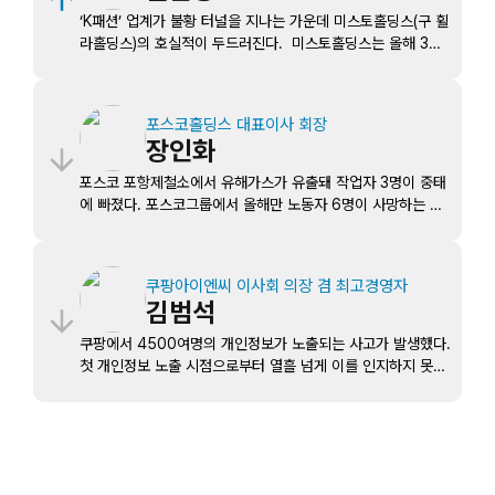
을 확정했다. 다만 공공택지 사업 프로젝트파이낸싱(PF) 대출
‘K패션’ 업계가 불황 터널을 지나는 가운데 미스토홀딩스(구 휠
에 대해 무상 지급 보증을 한 행위에 대해서는 ‘시공사가 시행
라홀딩스)의 호실적이 두드러진다. 미스토홀딩스는 올해 3분
사에 지급 보증을 서는 것은 업계 관행’이라는 호반건설의 주장
기 연결기준 매출 1조882억 원, 영업이익 1319억 원을 냈다.
이 받아들여지지 않았다.
지난해 같은 기간보다 각각 3.7%, 41.2% 증가했다. 이호연
미스토홀딩스 CFO는 “3분기에도 브랜드 경쟁력 강화와 효율
포스코홀딩스 대표이사 회장
적 자산 운용을 기반으로 견조한 실적 흐름을 이어갔다”고 말
장인화
했다. 반면 국내 5대 패션사(삼성물산, LF, 신세계인터내셔날,
한섬, 코오롱FnC)는 전년도보다 영업이익이 줄거나 적자폭이
포스코 포항제철소에서 유해가스가 유출돼 작업자 3명이 중태
확대되는 등 올해 3분기 실적이 모두 부진한 흐름을 보였다.
에 빠졌다. 포스코그룹에서 올해만 노동자 6명이 사망하는 등
중대재해 사고가 끊이지 않고 있다. 경찰과 소방 당국에 따르
면 20일 포항제철소 STS 4제강공장에서 50대 용역업체 작
업자 2명과 40대 포스코 직원 1명이 가스를 흡입해 쓰러졌다.
쿠팡아이엔씨 이사회 의장 겸 최고경영자
당국은 슬러지에서 발생한 일산화탄소에 작업자가 질식한 것으
김범석
로 추정하고 있다. 올해 포스코이앤씨, 포항제철소, 광양제철소
등 포스코그룹 내 사업장에서 발생한 사망 사고만 6명이다.
쿠팡에서 4500여명의 개인정보가 노출되는 사고가 발생했다.
장인화 포스코홀딩스 대표이사 회장은 반복된 사고를 막기 위
첫 개인정보 노출 시점으로부터 열흘 넘게 이를 인지하지 못하
해 8월1일 안전특별진단 TF를 가동했지만 실효성에 의문을 제
다가 신고한 것으로 드러났다. 쿠팡은 “18일 고객 4500여명
기하는 목소리가 잇따르고 있다.
의 개인정보가 비인가 조회된 것으로 확인됐다”며 “조회된 정
보는 고객의 이름과 이메일 주소, 배송지 주소록 등 배송 정보
와 최근 5건의 주문 정보로 확인했다”고 20일 밝혔다. 국회
과학기술정보방송통신위원장 최민희 의원실이 한국인터넷진흥