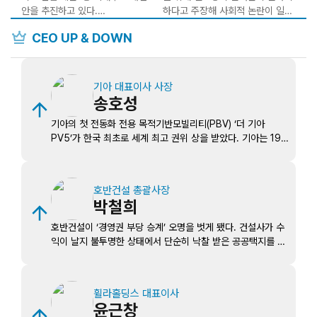
안을 추진하고 있다.
하다고 주장해 사회적 논란이 일고
있다.
crown
CEO UP & DOWN
그런데 당국은 회장 연임 시 주주총
회 특별결의(3분의 2 이상 찬성)를
이후 길고양이 급식 제한 찬성 및
거치도록 하면
반대 국회 국민동의청원이 각각 5
기아 대표이사 사장
송호성
기아의 첫 전동화 전용 목적기반모빌리티(PBV) ‘더 기아
PV5’가 한국 최초로 세계 최고 권위 상을 받았다. 기아는 19
일(현지시각) 프랑스 리옹에서 열린 세계 상용차 박람회 ‘솔루
트랜스’에서 PV5가 ‘2026 세계 올해의 밴’을 수상했다고 20
일 밝혔다. 1992년부터 세계 올해의 밴을 선정한 이래 한국
호반건설 총괄사장
브랜드가 수상한 것은 이번이 처음이다. 아시아 전기 경상용차
박철희
가운데서도 최초 수상이다. 송호성 기아 대표이사 사장은
“PV5가 데뷔와 동시에 ‘세계 올해의 밴’에 선정된 것은 기아가
호반건설이 ‘경영권 부당 승계’ 오명을 벗게 됐다. 건설사가 수
글로벌 경상용차 시장의 기준을 재정의하고 전 세계 비즈니스
익이 날지 불투명한 상태에서 단순히 낙찰 받은 공공택지를 계
고객을 위한 스마트하고 지속가능한 모빌리티의 미래를 열어갈
열사에 양도한 것이 ‘부당한 지원행위’라는 공정거래위원회 규
것임을 입증한 것”이라고 말했다.
제에 법원이 판단을 달리한 것이다. 23일 법조계에 따르면 대
법원 3부(주심 이흥구 대법관)는 20일 호반건설이 공정위 제
휠라홀딩스 대표이사
재를 취소해 달라며 낸 소송의 상고심에서 “과징금 608억 원
윤근창
중 364억6천여만 원을 취소하라”고 한 원고 일부 승소 판결