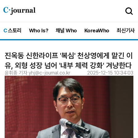
C-
journal
C
스토리
Who Is?
채널 Who
KoreaWho
최신기사
진옥동 신한라이프 '복심' 천상영에게 맡긴 이
유, 외형 성장 넘어 '내부 체력 강화' 겨냥한다
윤휘종 기자 yhj@c-journal.co.kr
2025-12-15 10:34:03