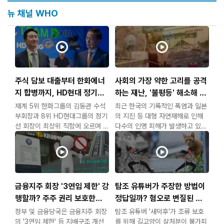
뉴 채널 WHO
주식 담보 대출부터 한화에너
사회의 가장 약한 고리를 공격
지 합병까지, HD현대 정기선
하는 재난, '불평등' 해소해 사
과 한화 김동관의 지분 승계 방
회적 재해 방지해야
재계 5위 한화그룹의 김동관 수석
최근 한국의 기록적인 폭염과 일본
법
부회장과 8위 HD현대그룹의 정기
의 지진 등 대형 자연재해로 인해
선 회장이 최상위 직함에 오르며 경
다수의 인명 피해가 발생하고 있다.
영권 승계를 마무리지었다.
폭염으로 인한 피해는 주로 고령자
이제 재계의 시선은 그룹 지배력을
와 실외에서 일하던 현장 노동자에
확정 짓기 위한 &
집중되고 있는 상황이
금융지주 회장 '3연임 제한' 강
탐조 유튜버가 주장한 방법이
행할까? 주주 권리 보호한다
정답일까? 혐오로 변질된 길
던 이재명 정부의 모순
고양이 해법 국회로 넘어갔다
정부 및 금융당국은 금융지주 회장
탐조 유튜버 '새덕후'가 조류 보호
의 '3연임 제한' 등 지배구조 개선
를 위해 길고양이 살처분이 불가피