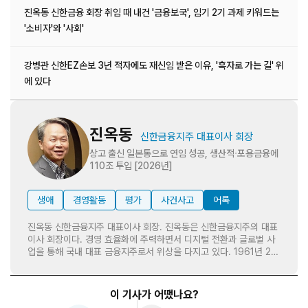
진옥동 신한금융 회장 취임 때 내건 '금융보국', 임기 2기 과제 키워드는
'소비자'와 '사회'
강병관 신한EZ손보 3년 적자에도 재신임 받은 이유, '흑자로 가는 길' 위
에 있다
진옥동
신한금융지주 대표이사 회장
상고 출신 일본통으로 연임 성공, 생산적ᐧ포용금융에
110조 투입 [2026년]
생애
경영활동
평가
사건사고
어록
진옥동 신한금융지주 대표이사 회장. 진옥동은 신한금융지주의 대표
이사 회장이다. 경영 효율화에 주력하면서 디지털 전환과 글로벌 사
업을 통해 국내 대표 금융지주로서 위상을 다지고 있다. 1961년 2월
21일 전라북도 임실에서 태어났다. 서울 덕수상업고등학교와 한국방
송통신대학교 경영학과를 졸업했다. 중앙대학교 경영대학원에서
MBA 과정을 마쳤다. 중소기업은행에서 직장 생활을 시작했다. 신한
이 기사가 어땠나요?
은행으로 옮겨 여신심사부 부부장과 자금부 팀장으로 근무했다. 일본