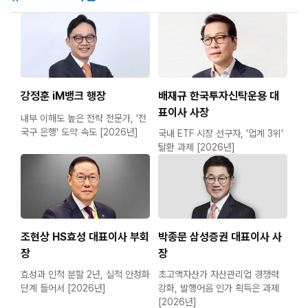
에 재차 미국을 방문하는 것으로 그룹 총수가 ..
강정훈 iM뱅크 행장
배재규 한국투자신탁운용 대
표이사 사장
내부 이해도 높은 전략 전문가, '전
국구 은행' 도약 속도 [2026년]
국내 ETF 시장 선구자, '업계 3위'
탈환 과제 [2026년]
조현상 HS효성 대표이사 부회
박종문 삼성증권 대표이사 사
장
장
효성과 인적 분할 2년, 실적 안정화
초고액자산가 자산관리업 경쟁력
단계 들어서 [2026년]
강화, 발행어음 인가 획득은 과제
[2026년]